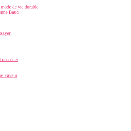
 mode de vie durable
tienne Baud
ssayer
it posséder
re Faveur