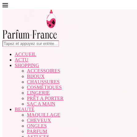
ACCUEIL
ACTU
SHOPPING
ACCESSOIRES
BIJOUX
CHAUSSURES
COSMÉTIQUES
LINGERIE
PRÊT A PORTER
SAC A MAIN
BEAUTÉ
MAQUILLAGE
CHEVEUX
ONGLES
PARFUM
ASTUCES