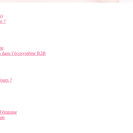
u)
e ?
te
fum dans l’écosystème B2B
ours ?
 Féminine
ale