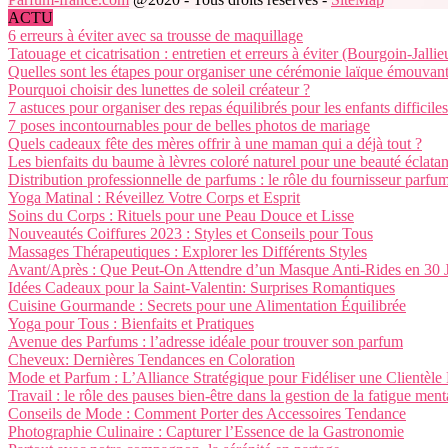
ACTU
6 erreurs à éviter avec sa trousse de maquillage
Tatouage et cicatrisation : entretien et erreurs à éviter (Bourgoin-Jallie
Quelles sont les étapes pour organiser une cérémonie laïque émouvant
Pourquoi choisir des lunettes de soleil créateur ?
7 astuces pour organiser des repas équilibrés pour les enfants difficiles
7 poses incontournables pour de belles photos de mariage
Quels cadeaux fête des mères offrir à une maman qui a déjà tout ?
Les bienfaits du baume à lèvres coloré naturel pour une beauté éclatan
Distribution professionnelle de parfums : le rôle du fournisseur par
Yoga Matinal : Réveillez Votre Corps et Esprit
Soins du Corps : Rituels pour une Peau Douce et Lisse
Nouveautés Coiffures 2023 : Styles et Conseils pour Tous
Massages Thérapeutiques : Explorer les Différents Styles
Avant/Après : Que Peut-On Attendre d’un Masque Anti-Rides en 30 J
Idées Cadeaux pour la Saint-Valentin: Surprises Romantiques
Cuisine Gourmande : Secrets pour une Alimentation Équilibrée
Yoga pour Tous : Bienfaits et Pratiques
Avenue des Parfums : l’adresse idéale pour trouver son parfum
Cheveux: Dernières Tendances en Coloration
Mode et Parfum : L’Alliance Stratégique pour Fidéliser une Clientèle
Travail : le rôle des pauses bien-être dans la gestion de la fatigue ment
Conseils de Mode : Comment Porter des Accessoires Tendance
Photographie Culinaire : Capturer l’Essence de la Gastronomie