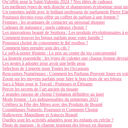
Qu’offrir pour la Saint-Valentin 2024 ? Nos idées de cadeaux
Les meilleurs types de gels douche et shampoings écologique pour un
Un entretien inédit avec le brillant professeur de parfumerie Pierre E
Pourquoi devriez-vous offrir un coffret de parfum à une femme ?
Femmes : les avantages de contacter un personal shopper
Cadeaux de naissance : quels cadeaux choisir ?
Les innovations beauté de Sephora : Les produits révolutionnaires à e
Comment trouver les bijoux parfaits pour votre famille ?
Pourquoi choisir de consommer le thé rooibos ?
Comment bien prendre soin des cils ?
Le prêt-à-porter féminin : Le prix au centre du jeu concurrentiel
La lingerie essentielle : les types de culottes que chaque femme devra
Les gestes à adopter pour avoir une belle peau
Sélection de Lingerie pour Toutes les Occasions
Rencontres Numériques : Comment les Parfums Peuvent Jouer en vot
Zoom sur les moyens parfaits pour faire le bon choix de ses bijoux
Sacs à Main pour le Travail : Pratiques et Élégants
Percer les secrets de l’art ancien du tissage
2 grandes raisons de choisir l’épilation définitive au laser
Mode femme : Les indispensables du printemps 2023
Célébrez la Fête des Mères avec des Produits de Beauté
Cosmétiques Naturels: Pourquoi et Comment Choisir
Halloween: Maquillage et Astuces Beauté
Quelles sont les activités adaptées pour les enfants en crèche ?
Photo de mariage : le charme inspirant des bijoux en diamant