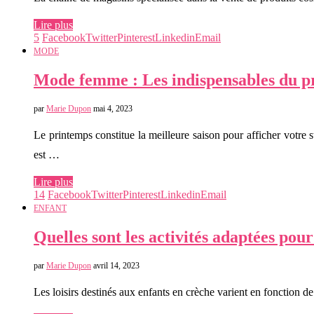
Lire plus
5
Facebook
Twitter
Pinterest
Linkedin
Email
MODE
Mode femme : Les indispensables du p
par
Marie Dupon
mai 4, 2023
Le printemps constitue la meilleure saison pour afficher votre 
est …
Lire plus
14
Facebook
Twitter
Pinterest
Linkedin
Email
ENFANT
Quelles sont les activités adaptées pour
par
Marie Dupon
avril 14, 2023
Les loisirs destinés aux enfants en crèche varient en fonction de