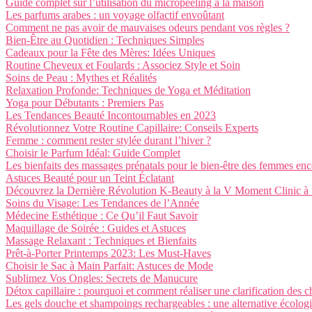
Guide complet sur l’utilisation du micropeeling à la maison
Les parfums arabes : un voyage olfactif envoûtant
Comment ne pas avoir de mauvaises odeurs pendant vos règles ?
Bien-Être au Quotidien : Techniques Simples
Cadeaux pour la Fête des Mères: Idées Uniques
Routine Cheveux et Foulards : Associez Style et Soin
Soins de Peau : Mythes et Réalités
Relaxation Profonde: Techniques de Yoga et Méditation
Yoga pour Débutants : Premiers Pas
Les Tendances Beauté Incontournables en 2023
Révolutionnez Votre Routine Capillaire: Conseils Experts
Femme : comment rester stylée durant l’hiver ?
Choisir le Parfum Idéal: Guide Complet
Les bienfaits des massages prénatals pour le bien-être des femmes enc
Astuces Beauté pour un Teint Éclatant
Découvrez la Dernière Révolution K-Beauty à la V Moment Clinic à
Soins du Visage: Les Tendances de l’Année
Médecine Esthétique : Ce Qu’il Faut Savoir
Maquillage de Soirée : Guides et Astuces
Massage Relaxant : Techniques et Bienfaits
Prêt-à-Porter Printemps 2023: Les Must-Haves
Choisir le Sac à Main Parfait: Astuces de Mode
Sublimez Vos Ongles: Secrets de Manucure
Détox capillaire : pourquoi et comment réaliser une clarification des 
Les gels douche et shampoings rechargeables : une alternative écolo