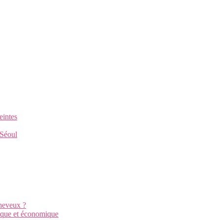
eintes
 Séoul
cheveux ?
gique et économique