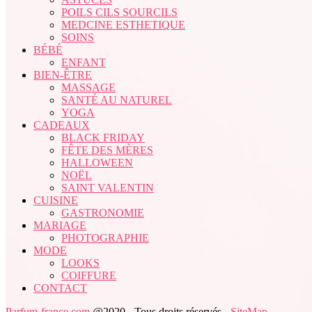
POILS CILS SOURCILS
MEDCINE ESTHETIQUE
SOINS
BÉBÉ
ENFANT
BIEN-ÊTRE
MASSAGE
SANTÉ AU NATUREL
YOGA
CADEAUX
BLACK FRIDAY
FÊTE DES MÈRES
HALLOWEEN
NOËL
SAINT VALENTIN
CUISINE
GASTRONOMIE
MARIAGE
PHOTOGRAPHIE
MODE
LOOKS
COIFFURE
CONTACT
Parfum-france.com
@2020 - Tous droits réservés -
SiteMap