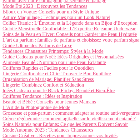
Partout avec notre compagnon, la sérénité en partage
Mode Été 2023 : Découvrez les Tendances
Bijoux en Vogue: Conseils pour un Style Unique
Astuce Maquillage : Techniques pour un Look Naturel
Collier Titanic : L’Émotion et la Légende dans un Bijou d’Exception
Culotte Menstruelle Confortable : L’Expertise Rejeanne Underwear
Soins de la Peau en Hiver: Conseils pour Garder une Peau Hydratée
L’art du parfum : familles de parfums et choisissez votre parfum signa
Guide Ultime des Parfums de Luxe
Tendances Chaussures Printemps: Styles à la Mode
Guide Cadeaux pour Noël: Idées Originales et Personnalisées
Aliments Beauté : Nutrition pour une Peau Éclatante
Coiffures Rapides et Faciles pour le Quotidien
Lingerie Confortable et Chic: Trouver le Bon Équilibre
Organisation de Mariage: Planifier Sans Stress
Lingerie: Combinez Confort et Séduction
Idées Cadeaux pour le Black Friday: Beauté et Bien-Être
Coiffures Tendance : Idées et Inspiration
Beauté et Bébé : Conseils pour Jeunes Mamans
L’Art de la Photographie de Mode
Grossesse et post-partum : comment adapter sa routine anti-vergetures
Crème régénérante : comment agit-elle sur le vieillissement cutané ?
Soins Naturels pour Enfants: Ce que les Parents Doivent Savoir
Mode Automne 2023 : Tendances Chaussures
Cuisine Créative : Recettes pour Impressionner vos Invités