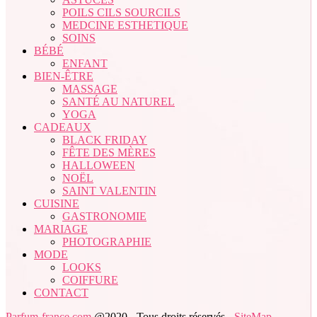
POILS CILS SOURCILS
MEDCINE ESTHETIQUE
SOINS
BÉBÉ
ENFANT
BIEN-ÊTRE
MASSAGE
SANTÉ AU NATUREL
YOGA
CADEAUX
BLACK FRIDAY
FÊTE DES MÈRES
HALLOWEEN
NOËL
SAINT VALENTIN
CUISINE
GASTRONOMIE
MARIAGE
PHOTOGRAPHIE
MODE
LOOKS
COIFFURE
CONTACT
Parfum-france.com
@2020 - Tous droits réservés -
SiteMap