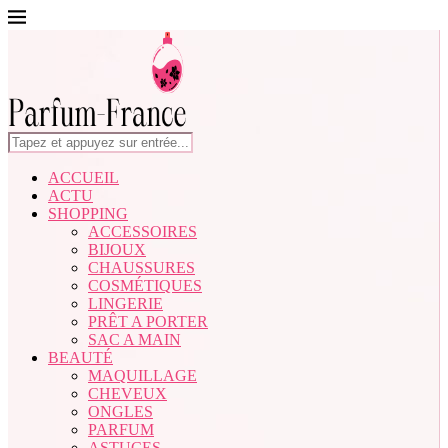
ACCUEIL
ACTU
SHOPPING
ACCESSOIRES
BIJOUX
CHAUSSURES
COSMÉTIQUES
LINGERIE
PRÊT A PORTER
SAC A MAIN
BEAUTÉ
MAQUILLAGE
CHEVEUX
ONGLES
PARFUM
ASTUCES