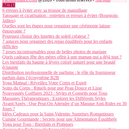
ACTU
6 erreurs à éviter avec sa trousse de maquillage
Tatouage et cicatrisation : entretien et erreurs à éviter (Bourgoin-
Jallieu)
Quelles sont les étapes pour organiser une cérémonie laïque
émouvante ?
Pourquoi choisir des lunettes de soleil créateur ?
7 astuces pour organiser des repas équilibrés pour les enfants
difficiles
7 poses incontournables pour de belles photos de mariage
Quels cadeaux fête des mères offrir à une maman qui a déjà tout ?
Les bienfaits du baume à lèvres coloré naturel pour une beauté
éclatante
Distribution professionnelle de parfums : le rôle du fournisseur
parfum dans l’écosystème B2B
Yoga Matinal : Réveillez Votre Corps et Esprit
Soins du Corps : Rituels pour une Peau Douce et Lisse
Nouveautés Coiffures 2023 : Styles et Conseils pour Tous
Massages Thérapeutiques : Explorer les Différents Styles
Avant/Après : Que Peut-On Attendre d’un Masque Anti-Rides en 30
Jours ?
Idées Cadeaux pour la Saint-Valentin: Surprises Romantiques
Cuisine Gourmande : Secrets pour une Alimentation Équilibrée
Yoga pour Tous : Bienfaits et Pratiques