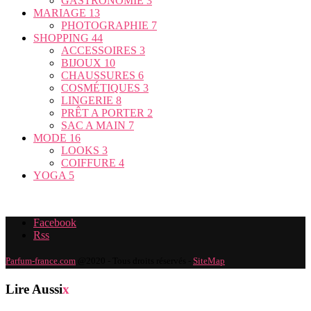
GASTRONOMIE
3
MARIAGE
13
PHOTOGRAPHIE
7
SHOPPING
44
ACCESSOIRES
3
BIJOUX
10
CHAUSSURES
6
COSMÉTIQUES
3
LINGERIE
8
PRÊT A PORTER
2
SAC A MAIN
7
MODE
16
LOOKS
3
COIFFURE
4
YOGA
5
Facebook
Rss
Parfum-france.com
@2020 - Tous droits réservés -
SiteMap
Lire Aussi
x