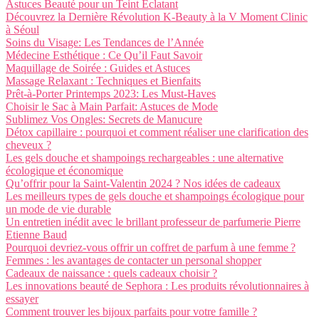
Astuces Beauté pour un Teint Éclatant
Découvrez la Dernière Révolution K-Beauty à la V Moment Clinic
à Séoul
Soins du Visage: Les Tendances de l’Année
Médecine Esthétique : Ce Qu’il Faut Savoir
Maquillage de Soirée : Guides et Astuces
Massage Relaxant : Techniques et Bienfaits
Prêt-à-Porter Printemps 2023: Les Must-Haves
Choisir le Sac à Main Parfait: Astuces de Mode
Sublimez Vos Ongles: Secrets de Manucure
Détox capillaire : pourquoi et comment réaliser une clarification des
cheveux ?
Les gels douche et shampoings rechargeables : une alternative
écologique et économique
Qu’offrir pour la Saint-Valentin 2024 ? Nos idées de cadeaux
Les meilleurs types de gels douche et shampoings écologique pour
un mode de vie durable
Un entretien inédit avec le brillant professeur de parfumerie Pierre
Etienne Baud
Pourquoi devriez-vous offrir un coffret de parfum à une femme ?
Femmes : les avantages de contacter un personal shopper
Cadeaux de naissance : quels cadeaux choisir ?
Les innovations beauté de Sephora : Les produits révolutionnaires à
essayer
Comment trouver les bijoux parfaits pour votre famille ?