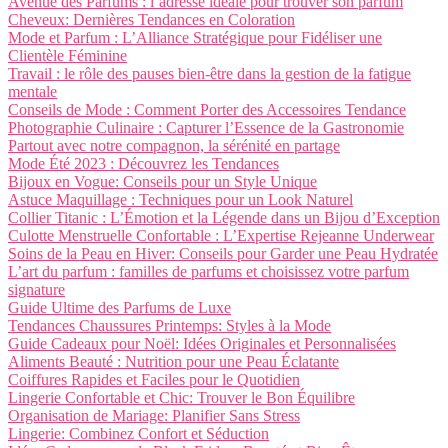
Avenue des Parfums : l’adresse idéale pour trouver son parfum
Cheveux: Dernières Tendances en Coloration
Mode et Parfum : L’Alliance Stratégique pour Fidéliser une
Clientèle Féminine
Travail : le rôle des pauses bien-être dans la gestion de la fatigue
mentale
Conseils de Mode : Comment Porter des Accessoires Tendance
Photographie Culinaire : Capturer l’Essence de la Gastronomie
Partout avec notre compagnon, la sérénité en partage
Mode Été 2023 : Découvrez les Tendances
Bijoux en Vogue: Conseils pour un Style Unique
Astuce Maquillage : Techniques pour un Look Naturel
Collier Titanic : L’Émotion et la Légende dans un Bijou d’Exception
Culotte Menstruelle Confortable : L’Expertise Rejeanne Underwear
Soins de la Peau en Hiver: Conseils pour Garder une Peau Hydratée
L’art du parfum : familles de parfums et choisissez votre parfum
signature
Guide Ultime des Parfums de Luxe
Tendances Chaussures Printemps: Styles à la Mode
Guide Cadeaux pour Noël: Idées Originales et Personnalisées
Aliments Beauté : Nutrition pour une Peau Éclatante
Coiffures Rapides et Faciles pour le Quotidien
Lingerie Confortable et Chic: Trouver le Bon Équilibre
Organisation de Mariage: Planifier Sans Stress
Lingerie: Combinez Confort et Séduction