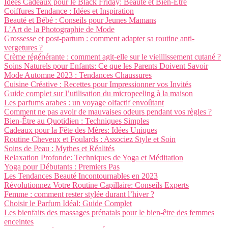
Idées Cadeaux pour le Black Friday: Beauté et Bien-Être
Coiffures Tendance : Idées et Inspiration
Beauté et Bébé : Conseils pour Jeunes Mamans
L’Art de la Photographie de Mode
Grossesse et post-partum : comment adapter sa routine anti-
vergetures ?
Crème régénérante : comment agit-elle sur le vieillissement cutané ?
Soins Naturels pour Enfants: Ce que les Parents Doivent Savoir
Mode Automne 2023 : Tendances Chaussures
Cuisine Créative : Recettes pour Impressionner vos Invités
Guide complet sur l’utilisation du micropeeling à la maison
Les parfums arabes : un voyage olfactif envoûtant
Comment ne pas avoir de mauvaises odeurs pendant vos règles ?
Bien-Être au Quotidien : Techniques Simples
Cadeaux pour la Fête des Mères: Idées Uniques
Routine Cheveux et Foulards : Associez Style et Soin
Soins de Peau : Mythes et Réalités
Relaxation Profonde: Techniques de Yoga et Méditation
Yoga pour Débutants : Premiers Pas
Les Tendances Beauté Incontournables en 2023
Révolutionnez Votre Routine Capillaire: Conseils Experts
Femme : comment rester stylée durant l’hiver ?
Choisir le Parfum Idéal: Guide Complet
Les bienfaits des massages prénatals pour le bien-être des femmes
enceintes