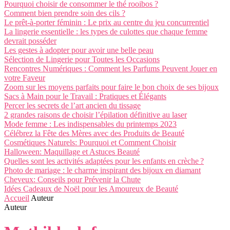
Pourquoi choisir de consommer le thé rooibos ?
Comment bien prendre soin des cils ?
Le prêt-à-porter féminin : Le prix au centre du jeu concurrentiel
La lingerie essentielle : les types de culottes que chaque femme
devrait posséder
Les gestes à adopter pour avoir une belle peau
Sélection de Lingerie pour Toutes les Occasions
Rencontres Numériques : Comment les Parfums Peuvent Jouer en
votre Faveur
Zoom sur les moyens parfaits pour faire le bon choix de ses bijoux
Sacs à Main pour le Travail : Pratiques et Élégants
Percer les secrets de l’art ancien du tissage
2 grandes raisons de choisir l’épilation définitive au laser
Mode femme : Les indispensables du printemps 2023
Célébrez la Fête des Mères avec des Produits de Beauté
Cosmétiques Naturels: Pourquoi et Comment Choisir
Halloween: Maquillage et Astuces Beauté
Quelles sont les activités adaptées pour les enfants en crèche ?
Photo de mariage : le charme inspirant des bijoux en diamant
Cheveux: Conseils pour Prévenir la Chute
Idées Cadeaux de Noël pour les Amoureux de Beauté
Accueil
Auteur
Auteur